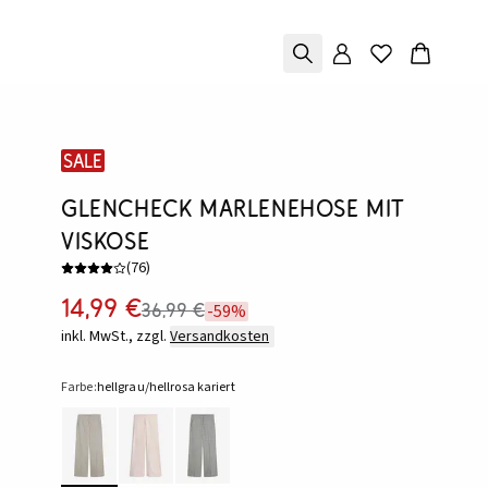
SALE
Glencheck Marlenehose mit
Viskose
(
76
)
14,99 €
36,99 €
-59%
inkl. MwSt., zzgl.
Versandkosten
Farbe:
hellgrau/hellrosa kariert