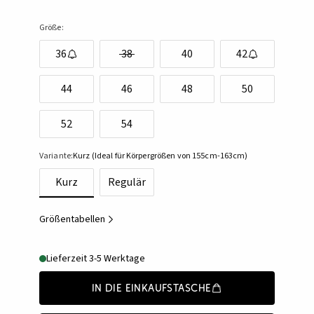
Größe:
36
38
40
42
44
46
48
50
52
54
Variante:
Kurz (Ideal für Körpergrößen von 155cm-163cm)
Kurz
Regulär
Größentabellen
Lieferzeit 3-5 Werktage
In die Einkaufstasche