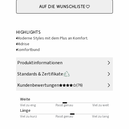
Auf die Wunschliste
Highlights
Moderne Styles mit dem Plus an Komfort.
Midrise
Komfortbund
Produktinformationen
Standards & Zertifikate
Kundenbewertungen
(76)
Weite
Viel zu eng
Passt genau
Viel zu weit
Länge
Viel zu kurz
Passt genau
Viel zu lang