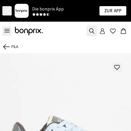
Die bonprix App
Zur App
FILA