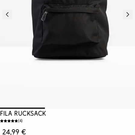
Fila Rucksack
(
4
)
24,99 €