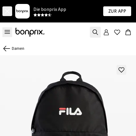
Die bonprix App
Zur App
Damen