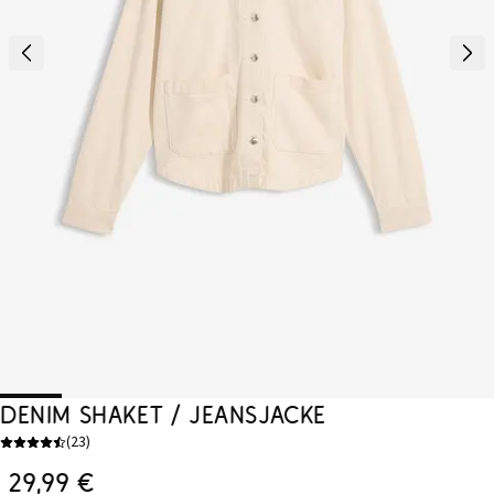
Denim Shaket / Jeansjacke
(
23
)
29,99 €