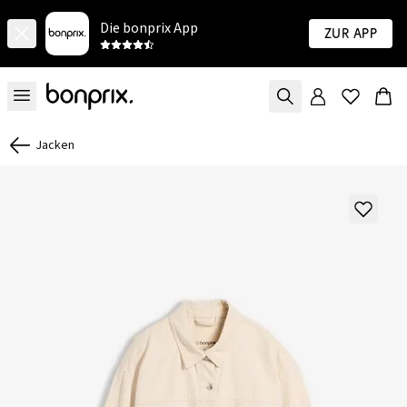
Die bonprix App
Zur App
Jacken