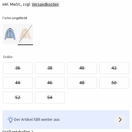
inkl. MwSt., zzgl.
Versandkosten
Farbe:
ungefärbt
Größe:
36
38
40
42
44
46
48
50
52
54
Der Artikel fällt weiter aus