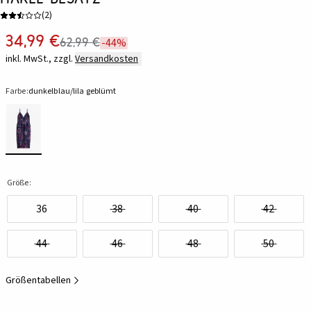
(
2
)
34,99 €
62,99 €
-44%
inkl. MwSt., zzgl.
Versandkosten
Farbe:
dunkelblau/lila geblümt
Größe:
36
38
40
42
44
46
48
50
Größentabellen