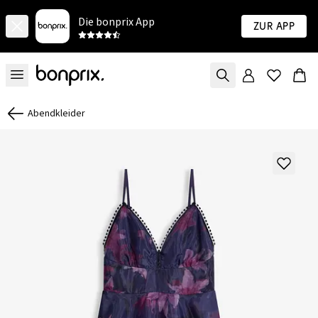
Die bonprix App
Zur App
Abendkleider