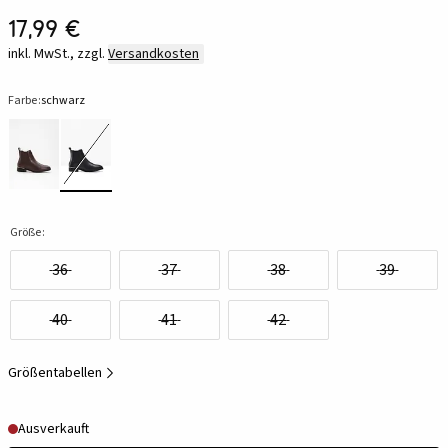
17,99 €
inkl. MwSt., zzgl.
Versandkosten
Farbe:
schwarz
Größe:
36
37
38
39
40
41
42
Größentabellen
Ausverkauft