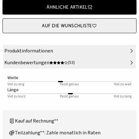
Ähnliche Artikel
Auf die Wunschliste
Produktinformationen
Kundenbewertungen
(53)
Weite
Viel zu eng
Passt genau
Viel zu weit
Länge
Viel zu kurz
Passt genau
Viel zu lang
Kauf auf Rechnung**
Teilzahlung**: Zahle monatlich in Raten