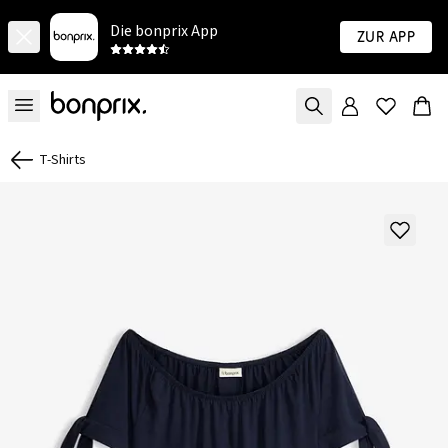
Die bonprix App
Zur App
T-Shirts