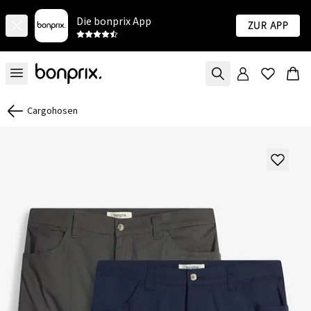
Die bonprix App
Zur App
Cargohosen