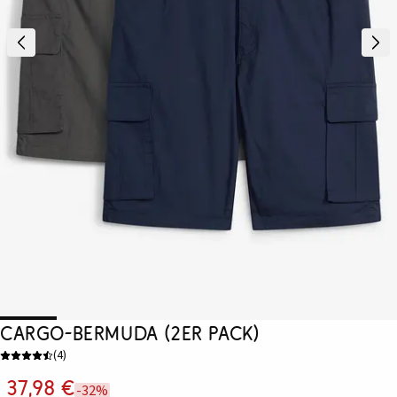
Cargo-Bermuda (2er Pack)
(
4
)
37,98 €
-32%