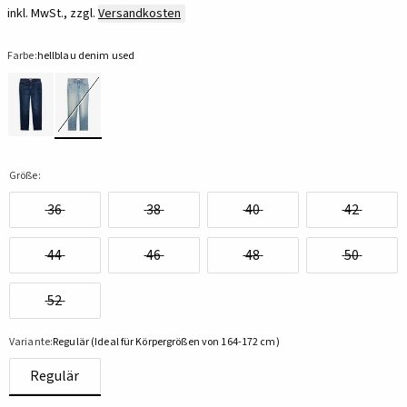
inkl. MwSt., zzgl.
Versandkosten
Farbe:
hellblau denim used
Größe:
36
38
40
42
44
46
48
50
52
Variante:
Regulär (Ideal für Körpergrößen von 164-172 cm)
Regulär