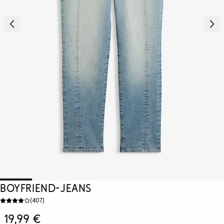
Boyfriend-Jeans
(
407
)
19,99 €