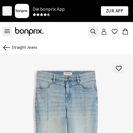
Die bonprix App
Zur App
Straight Jeans