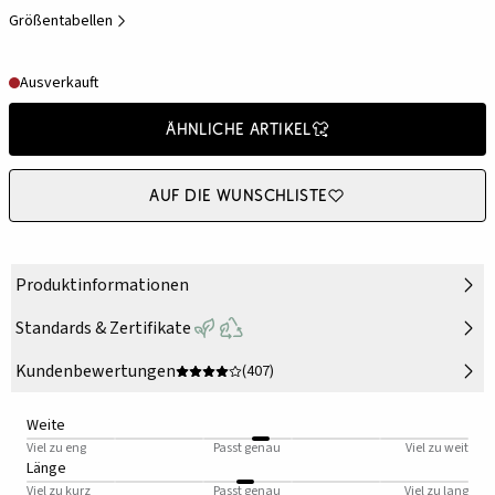
Größentabellen
Ausverkauft
Ähnliche Artikel
Auf die Wunschliste
Produktinformationen
Standards & Zertifikate
Kundenbewertungen
(407)
Weite
Viel zu eng
Passt genau
Viel zu weit
Länge
Viel zu kurz
Passt genau
Viel zu lang