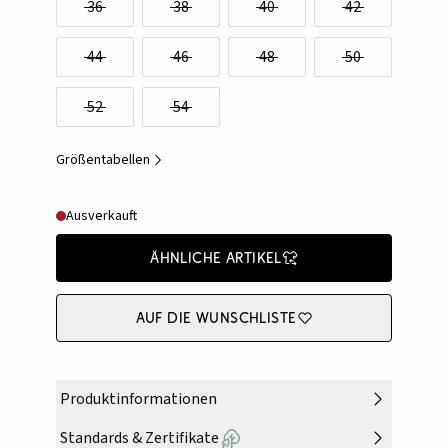
36
38
40
42
44
46
48
50
52
54
Größentabellen
Ausverkauft
Ähnliche Artikel
Auf die Wunschliste
Produktinformationen
Standards & Zertifikate