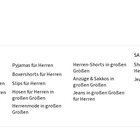
SA
Herren-Shorts in großen
Sh
Pyjamas für Herren
Größen
He
Boxershorts für Herren
Anzüge & Sakkos in
Je
ren
Slips für Herren
großen Größen
Hosen für Herren in
ren
Jeans in großen Größen
großen Größen
für Herren
n
Herrenmode in großen
Größen