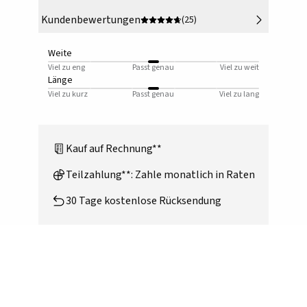
Kundenbewertungen
(25)
Weite
Viel zu eng
Passt genau
Viel zu weit
Länge
Viel zu kurz
Passt genau
Viel zu lang
Kauf auf Rechnung**
Teilzahlung**: Zahle monatlich in Raten
30 Tage kostenlose Rücksendung