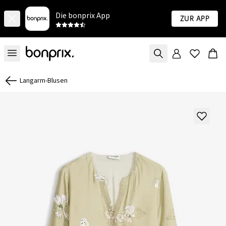
Die bonprix App
Zur App
Langarm-Blusen