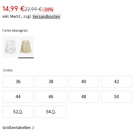
14,99 €
22,99 €
-34%
inkl. MwSt., zzgl.
Versandkosten
Farbe:
blassgrün
Größe:
36
38
40
42
44
46
48
50
52
54
Größentabellen