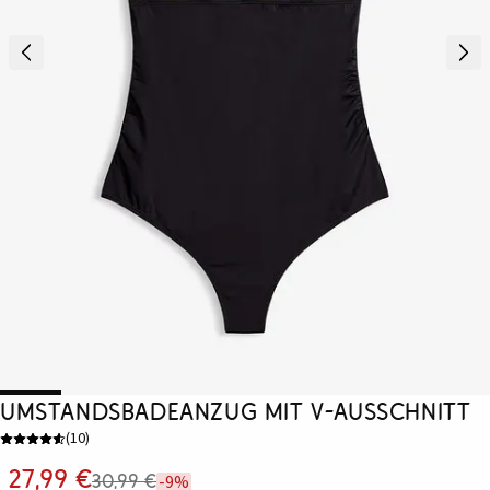
Umstandsbadeanzug mit V-Ausschnitt
(
10
)
27,99 €
30,99 €
-9%