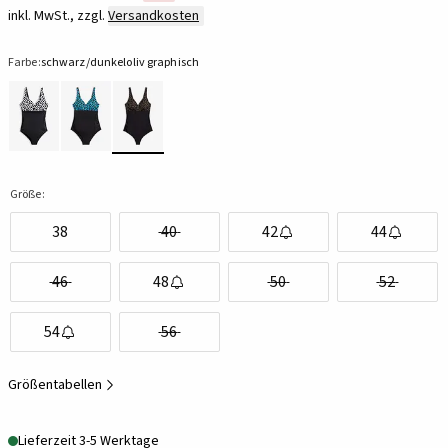
inkl. MwSt., zzgl.
Versandkosten
Farbe:
schwarz/dunkeloliv graphisch
Größe:
38
40
42
44
46
48
50
52
54
56
Größentabellen
Lieferzeit 3-5 Werktage