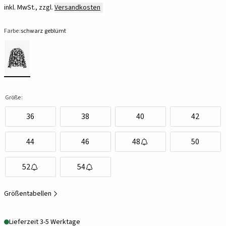
inkl. MwSt., zzgl.
Versandkosten
Farbe:
schwarz geblümt
Größe:
36
38
40
42
44
46
48
50
52
54
Größentabellen
Lieferzeit 3-5 Werktage