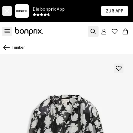
Die bonprix App
Zur App
Tuniken