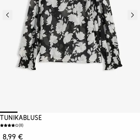
Tunikabluse
(
8
)
8,99 €