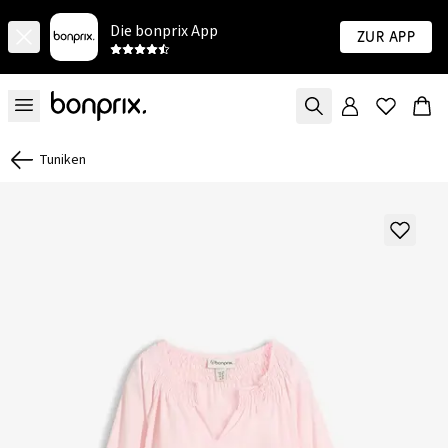
Die bonprix App
Zur App
Tuniken