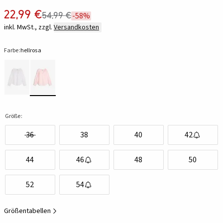
22,99 €
54,99 €
-58%
inkl. MwSt., zzgl.
Versandkosten
Farbe:
hellrosa
Größe:
36
38
40
42
44
46
48
50
52
54
Größentabellen