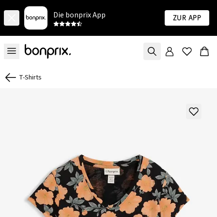
Die bonprix App
Zur App
T-Shirts