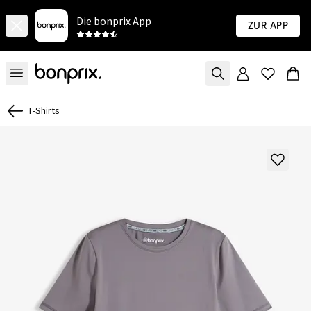
Die bonprix App
Zur App
T-Shirts