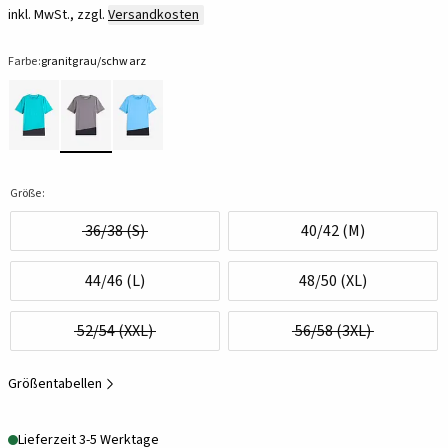
inkl. MwSt., zzgl.
Versandkosten
Farbe:
granitgrau/schwarz
Größe:
36/38 (S)
40/42 (M)
44/46 (L)
48/50 (XL)
52/54 (XXL)
56/58 (3XL)
Größentabellen
Lieferzeit 3-5 Werktage