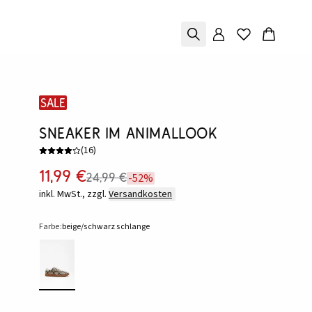
SALE
Sneaker im Animallook
(
16
)
11,99 €
24,99 €
-52%
inkl. MwSt., zzgl.
Versandkosten
Farbe:
beige/schwarz schlange