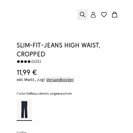
Slim-Fit-Jeans High Waist,
cropped
(
21
)
11,99 €
inkl. MwSt., zzgl.
Versandkosten
Farbe:
tiefblau denim ungewaschen
Größe: