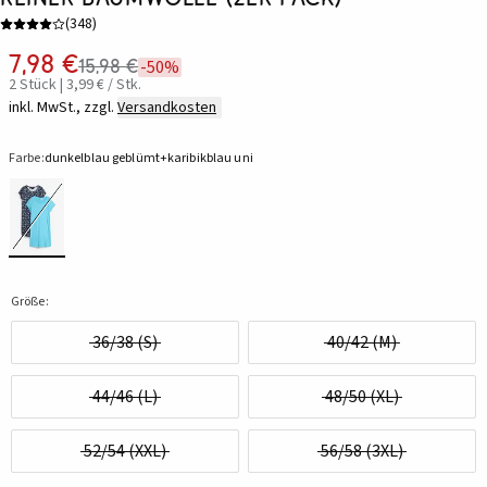
(
348
)
7,98 €
15,98 €
-50%
2 Stück | 3,99 € / Stk.
inkl. MwSt., zzgl.
Versandkosten
Farbe:
dunkelblau geblümt+karibikblau uni
Größe:
36/38 (S)
40/42 (M)
44/46 (L)
48/50 (XL)
52/54 (XXL)
56/58 (3XL)