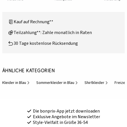
Kauf auf Rechnung**
Teilzahlung**: Zahle monatlich in Raten
30 Tage kostenlose Rücksendung
Ähnliche Kategorien
Kleider in Blau
Sommerkleider in Blau
Shirtkleider
Freizei
Die bonprix-App jetzt downloaden
Exklusive Angebote im Newsletter
Style-Vielfalt in Größe 36-54