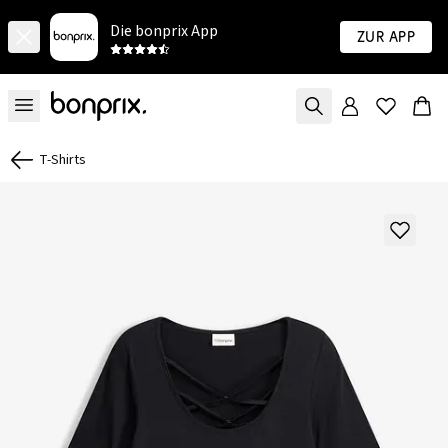
Die bonprix App
Zur App
T-Shirts