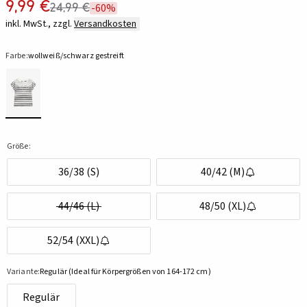
9,99 €
24,99 €
-60%
inkl. MwSt., zzgl.
Versandkosten
Farbe:
wollweiß/schwarz gestreift
Größe:
36/38 (S)
40/42 (M)
44/46 (L)
48/50 (XL)
52/54 (XXL)
Variante:
Regulär (Ideal für Körpergrößen von 164-172 cm)
Regulär