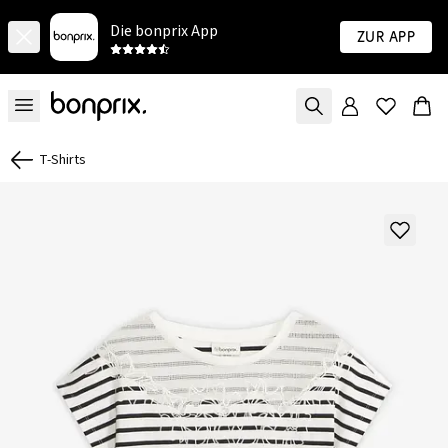
Die bonprix App
Zur App
T-Shirts