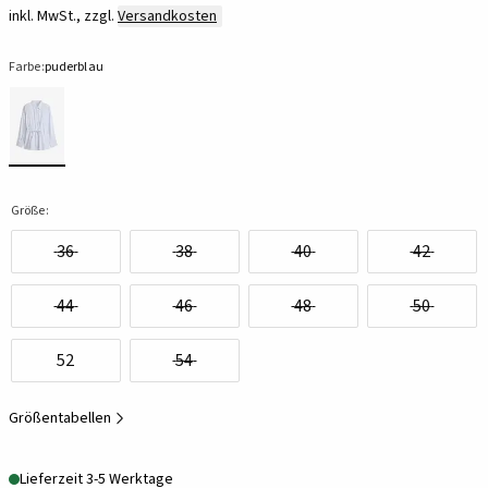
inkl. MwSt., zzgl.
Versandkosten
Farbe:
puderblau
Größe:
36
38
40
42
44
46
48
50
52
54
Größentabellen
Lieferzeit 3-5 Werktage