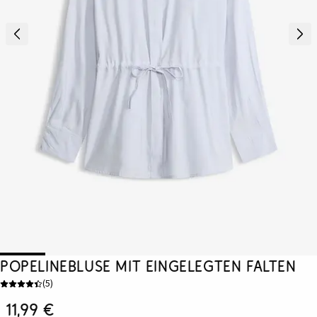
Popelinebluse mit eingelegten Falten
(
5
)
11,99 €