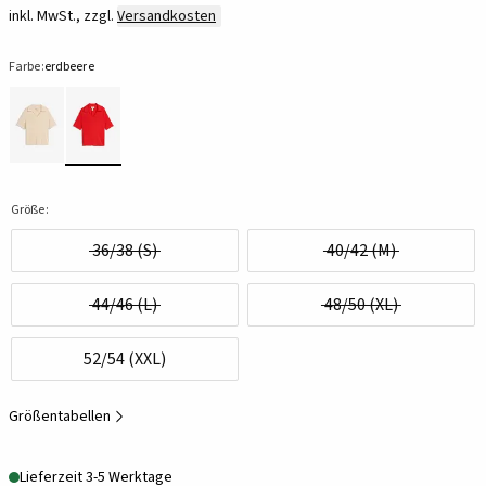
inkl. MwSt., zzgl.
Versandkosten
Farbe:
erdbeere
Größe:
36/38 (S)
40/42 (M)
44/46 (L)
48/50 (XL)
52/54 (XXL)
Größentabellen
Lieferzeit 3-5 Werktage