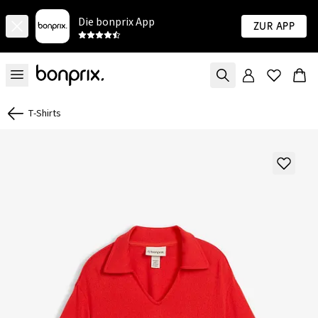
Die bonprix App
Zur App
T-Shirts