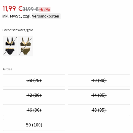
11,99 €
31,99 €
-62%
inkl. MwSt., zzgl.
Versandkosten
Farbe:
schwarz/gold
Größe:
38 (75)
40 (80)
42 (80)
44 (85)
46 (90)
48 (95)
50 (100)