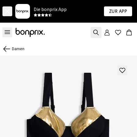
Die bonprix App
Zur App
Damen