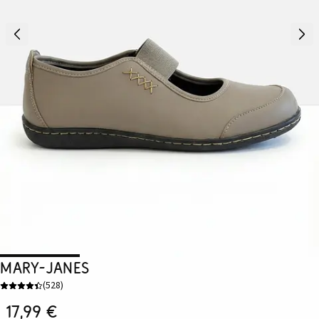
Mary-Janes
(
528
)
17,99 €