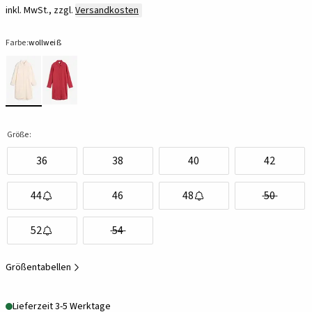
inkl. MwSt., zzgl.
Versandkosten
Farbe:
wollweiß
Größe:
36
38
40
42
44
46
48
50
52
54
Größentabellen
Lieferzeit 3-5 Werktage