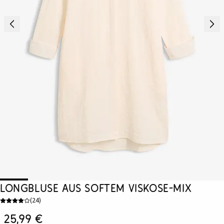
Longbluse aus softem Viskose-Mix
(
24
)
25,99 €