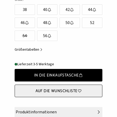
38
40
42
44
46
48
50
52
54
56
Größentabellen
Lieferzeit 3-5 Werktage
In die Einkaufstasche
Auf die Wunschliste
Produktinformationen