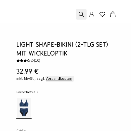
Light Shape-Bikini (2-tlg.Set)
mit Wickeloptik
(
10
)
32,99 €
inkl. MwSt., zzgl.
Versandkosten
Farbe:
tiefblau
Größe: