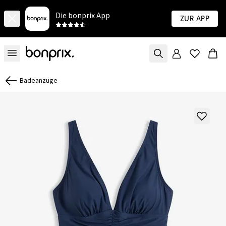
Die bonprix App
Zur App
Badeanzüge