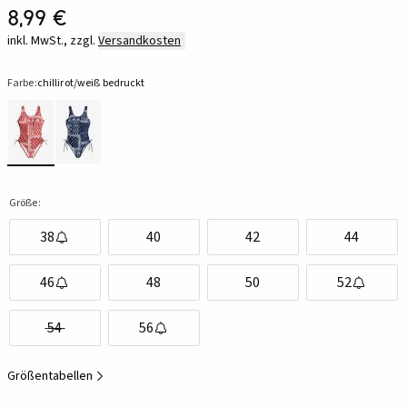
8,99 €
inkl. MwSt., zzgl.
Versandkosten
Farbe:
chillirot/weiß bedruckt
Größe:
38
40
42
44
46
48
50
52
54
56
Größentabellen