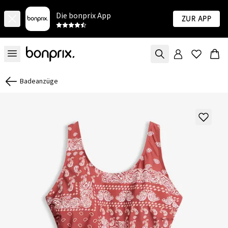
Die bonprix App
Zur App
Badeanzüge