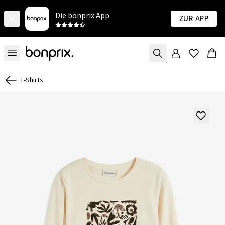
Die bonprix App
Zur App
T-Shirts