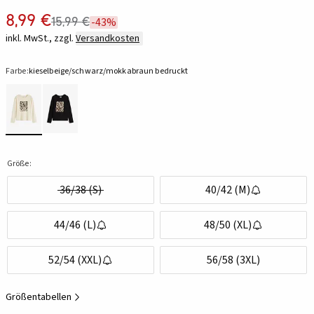
8,99 €
15,99 €
-43%
inkl. MwSt., zzgl.
Versandkosten
Farbe:
kieselbeige/schwarz/mokkabraun bedruckt
Größe:
36/38 (S)
40/42 (M)
44/46 (L)
48/50 (XL)
52/54 (XXL)
56/58 (3XL)
Größentabellen