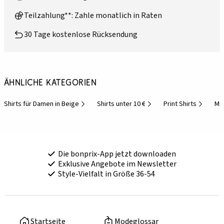
Teilzahlung**: Zahle monatlich in Raten
30 Tage kostenlose Rücksendung
Ähnliche Kategorien
Shirts für Damen in Beige
Shirts unter 10 €
Print Shirts
Mo
Die bonprix-App jetzt downloaden
Exklusive Angebote im Newsletter
Style-Vielfalt in Größe 36-54
Startseite
Modeglossar