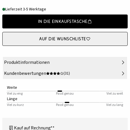
Lieferzeit 3-5 Werktage
In die Einkaufstasche
Auf die Wunschliste
Produktinformationen
Kundenbewertungen
(31)
Weite
Viel zu eng
Passt genau
Viel zu weit
Länge
Viel zu kurz
Passt genau
Viel zu lang
Kauf auf Rechnung**