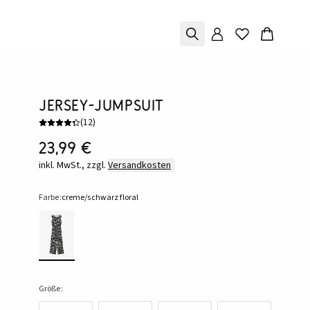
Jersey-Jumpsuit
(
12
)
23,99 €
inkl. MwSt., zzgl.
Versandkosten
Farbe:
creme/schwarz floral
Größe: