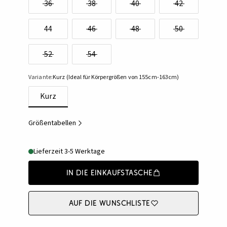
36
38
40
42
44
46
48
50
52
54
Variante:
Kurz (Ideal für Körpergrößen von 155cm-163cm)
Kurz
Größentabellen
Lieferzeit 3-5 Werktage
In die Einkaufstasche
Auf die Wunschliste