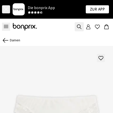
Die bonprix App
Zur App
Damen