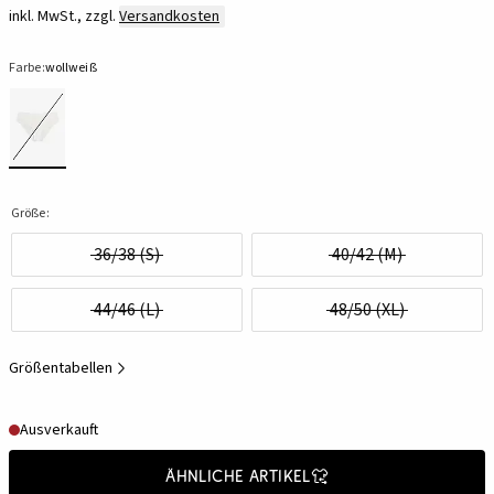
inkl. MwSt., zzgl.
Versandkosten
Farbe:
wollweiß
Größe:
36/38 (S)
40/42 (M)
44/46 (L)
48/50 (XL)
Größentabellen
Ausverkauft
Ähnliche Artikel