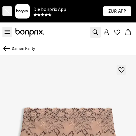
Die bonprix App
Zur App
Damen Panty