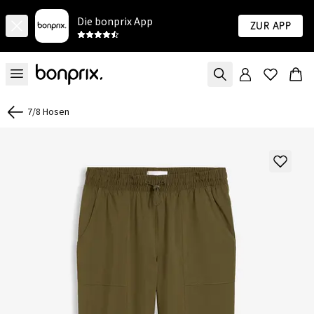
Die bonprix App
Zur App
7/8 Hosen