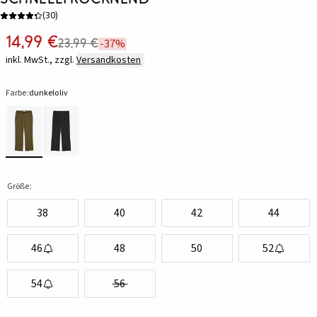
(
30
)
14,99 €
23,99 €
-37%
inkl. MwSt., zzgl.
Versandkosten
Farbe:
dunkeloliv
Größe:
38
40
42
44
46
48
50
52
54
56