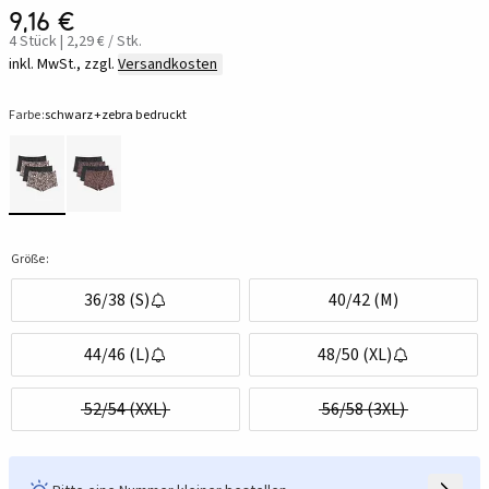
9,16 €
4 Stück | 2,29 € / Stk.
inkl. MwSt., zzgl.
Versandkosten
Farbe:
schwarz+zebra bedruckt
Größe:
36/38 (S)
40/42 (M)
44/46 (L)
48/50 (XL)
52/54 (XXL)
56/58 (3XL)