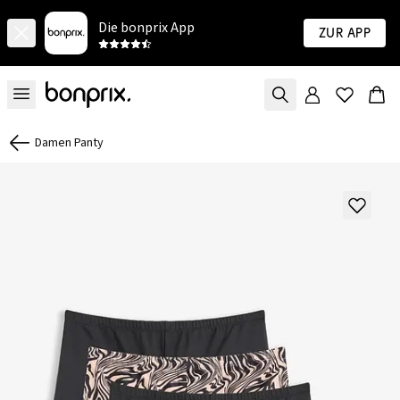
Die bonprix App
Zur App
Damen Panty