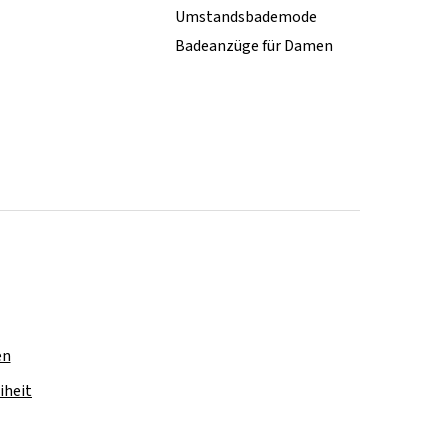
Umstandsbademode
Badeanzüge für Damen
en
iheit