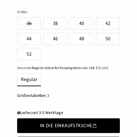
Größe:
36
38
40
42
44
46
48
50
52
Variante:
Regulär (Ideal für Körpergrößen von 164-172 cm)
Regulär
Größentabellen
Lieferzeit 3-5 Werktage
In die Einkaufstasche