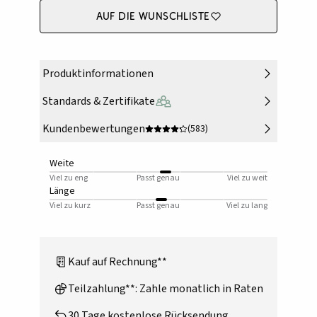
Auf die Wunschliste
Produktinformationen
Standards & Zertifikate
Kundenbewertungen
(583)
Weite
Viel zu eng
Passt genau
Viel zu weit
Länge
Viel zu kurz
Passt genau
Viel zu lang
Kauf auf Rechnung**
Teilzahlung**: Zahle monatlich in Raten
30 Tage kostenlose Rücksendung