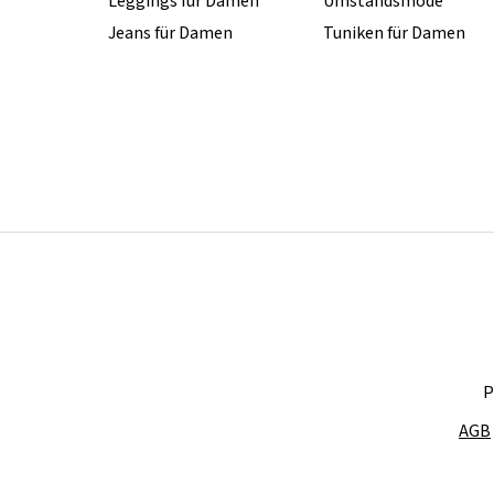
Leggings für Damen
Umstandsmode
Jeans für Damen
Tuniken für Damen
P
AGB