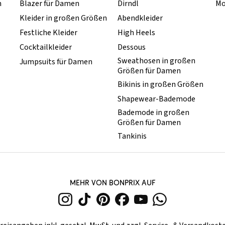
n
Blazer für Damen
Dirndl
Mo
Kleider in großen Größen
Abendkleider
Festliche Kleider
High Heels
Cocktailkleider
Dessous
Sweathosen in großen
Jumpsuits für Damen
Größen für Damen
Bikinis in großen Größen
Shapewear-Bademode
Bademode in großen
Größen für Damen
Tankinis
MEHR VON BONPRIX AUF