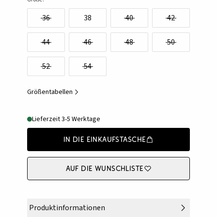
36
38
40
42
44
46
48
50
52
54
Größentabellen
Lieferzeit 3-5 Werktage
In die Einkaufstasche
Auf die Wunschliste
Produktinformationen