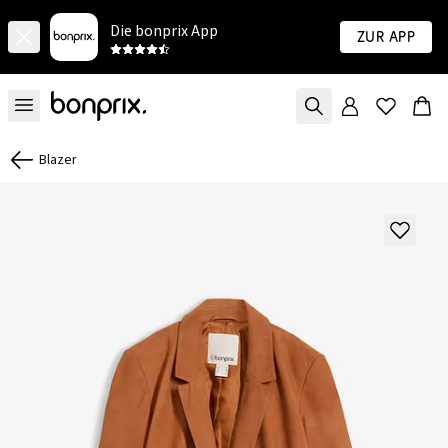
Die bonprix App
Zur App
Blazer