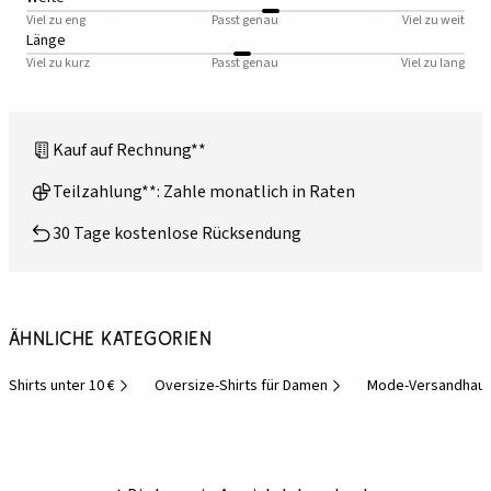
Viel zu eng
Passt genau
Viel zu weit
Länge
Viel zu kurz
Passt genau
Viel zu lang
Kauf auf Rechnung**
Teilzahlung**: Zahle monatlich in Raten
30 Tage kostenlose Rücksendung
Ähnliche Kategorien
Shirts unter 10 €
Oversize-Shirts für Damen
Mode-Versandhau