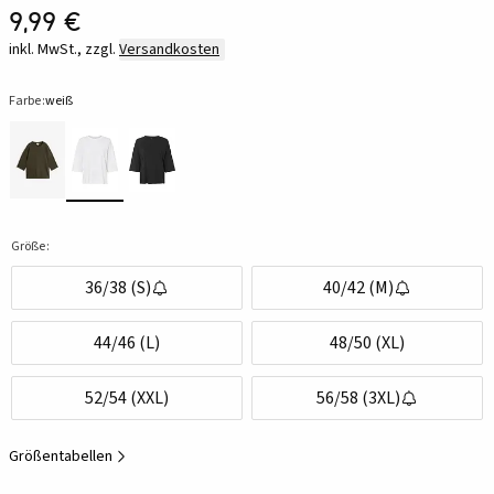
9,99 €
inkl. MwSt., zzgl.
Versandkosten
Farbe:
weiß
Größe:
36/38 (S)
40/42 (M)
44/46 (L)
48/50 (XL)
52/54 (XXL)
56/58 (3XL)
Größentabellen