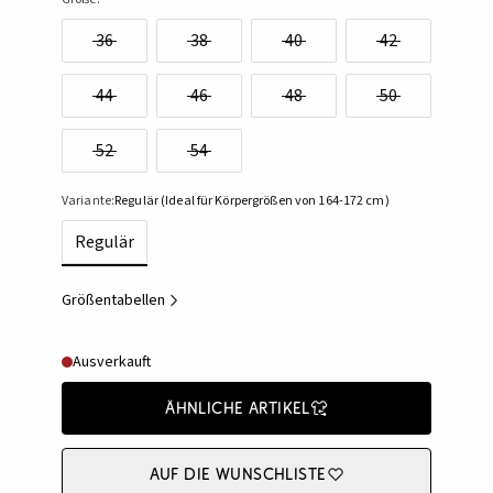
36
38
40
42
44
46
48
50
52
54
Variante:
Regulär (Ideal für Körpergrößen von 164-172 cm)
Regulär
Größentabellen
Ausverkauft
Ähnliche Artikel
Auf die Wunschliste