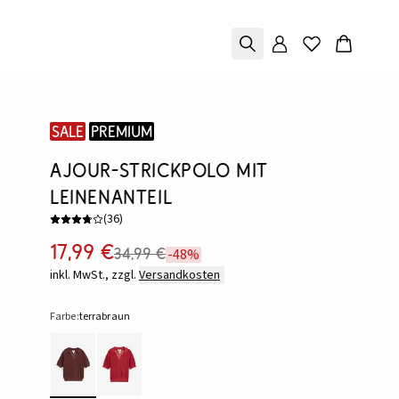
SALE
Premium
Ajour-Strickpolo mit
Leinenanteil
(
36
)
17,99 €
34,99 €
-48%
inkl. MwSt., zzgl.
Versandkosten
Farbe:
terrabraun