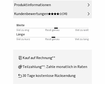
Produktinformationen
Kundenbewertungen
(36)
Weite
Viel zu eng
Passt genau
Viel zu weit
Länge
Viel zu kurz
Passt genau
Viel zu lang
Kauf auf Rechnung**
Teilzahlung**: Zahle monatlich in Raten
30 Tage kostenlose Rücksendung