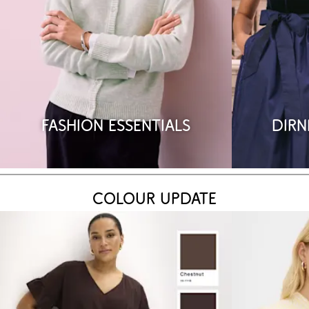
Fashion Essentials
Dirn
Colour Update