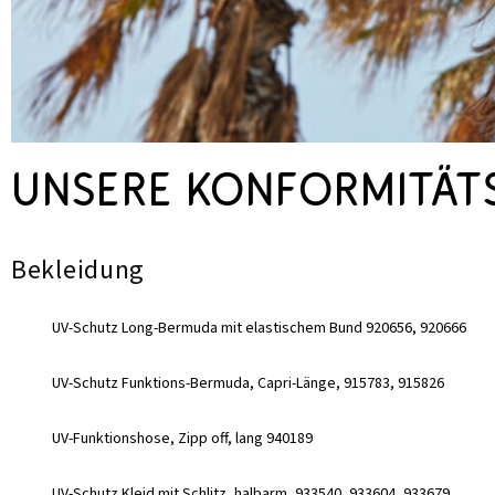
Unsere Konformität
Bekleidung
UV-Schutz Long-Bermuda mit elastischem Bund 920656, 920666
UV-Schutz Funktions-Bermuda, Capri-Länge, 915783, 915826
UV-Funktionshose, Zipp off, lang 940189
UV-Schutz Kleid mit Schlitz, halbarm, 933540, 933604, 933679