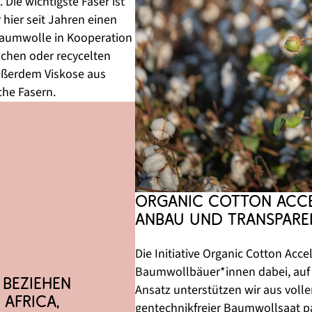
Die wichtigste Faser ist 
ier seit Jahren einen 
aumwolle in Kooperation 
ischen oder recycelten 
ußerdem Viskose aus 
che Fasern. 
Organic Cotton Accel
Anbau und transpare
Die Initiative Organic Cotton Acce
Baumwollbäuer*innen dabei, auf 
beziehen 
Ansatz unterstützen wir aus voll
Africa, 
gentechnikfreier Baumwollsaat p