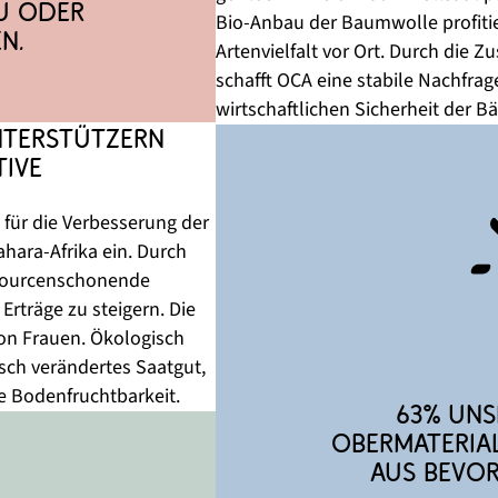
u oder 
Bio-Anbau der Baumwolle profiti
n.
Artenvielfalt vor Ort. Durch die
schafft OCA eine stabile Nachfra
wirtschaftlichen Sicherheit der B
terstützern 
ive 
h für die Verbesserung der 
ara-Afrika ein. Durch 
ssourcenschonende 
rträge zu steigern. Die 
von Frauen. Ökologisch 
ch verändertes Saatgut, 
ie Bodenfruchtbarkeit.
63% ​uns
Obermaterial
aus bevo