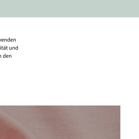
rwenden 
ität und 
h den 