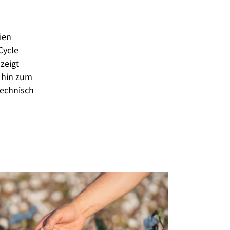
ien 
Cycle 
zeigt 
 hin zum 
echnisch 