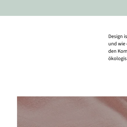
Design i
und wie 
den Komf
ökologi