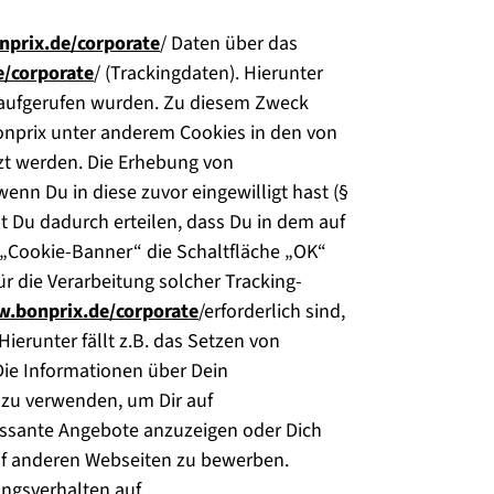
nprix.de/corporate
/ Daten über das
e/corporate
/ (Trackingdaten). Hierunter
n aufgerufen wurden. Zu diesem Zweck
onprix unter anderem Cookies in den von
zt werden. Die Erhebung von
wenn Du in diese zuvor eingewilligt hast (§
t Du dadurch erteilen, dass Du in dem auf
 „Cookie-Banner“ die Schaltfläche „OK“
für die Verarbeitung solcher Tracking-
w.bonprix.de/corporate
/erforderlich sind,
erunter fällt z.B. das Setzen von
Die Informationen über Dein
zu verwenden, um Dir auf
ressante Angebote anzuzeigen oder Dich
 auf anderen Webseiten zu bewerben.
ngsverhalten auf