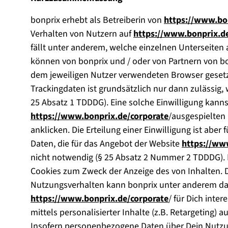
bonprix erhebt als Betreiberin von
https://www.bo
Verhalten von Nutzern auf
https://www.bonprix.d
fällt unter anderem, welche einzelnen Unterseite
können von bonprix und / oder von Partnern von b
dem jeweiligen Nutzer verwendeten Browser geset
Trackingdaten ist grundsätzlich nur dann zulässig, 
25 Absatz 1 TDDDG). Eine solche Einwilligung kanns
https://www.bonprix.de/corporate
/ausgespielten
anklicken. Die Erteilung einer Einwilligung ist aber 
Daten, die für das Angebot der Website
https://ww
nicht notwendig (§ 25 Absatz 2 Nummer 2 TDDDG). Hi
Cookies zum Zweck der Anzeige des von Inhalten. 
Nutzungsverhalten kann bonprix unter anderem da
https://www.bonprix.de/corporate
/ für Dich inte
mittels personalisierter Inhalte (z.B. Retargeting)
Insofern personenbezogene Daten über Dein Nutzu