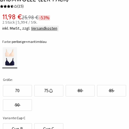
(
15
)
11,98 €
25,98 €
-53%
2 Stück | 5,99 € / Stk.
inkl. MwSt., zzgl.
Versandkosten
Farbe:
perlbeige+maritimblau
Größe:
70
75
80
85
90
Variante:
Cup C