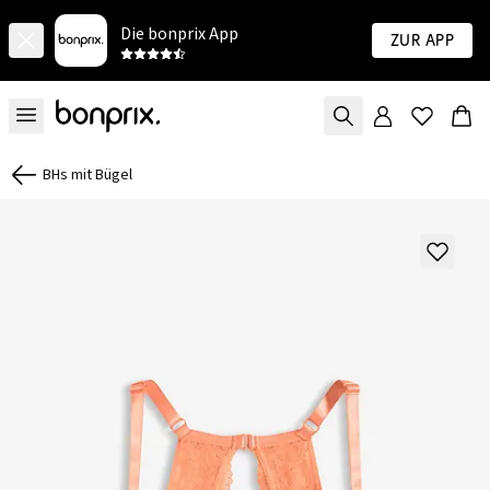
Die bonprix App
Zur App
BHs mit Bügel