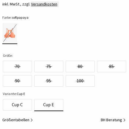
inkl. MwSt., zzgl.
Versandkosten
Farbe:
softpapaya
Größe:
70
75
80
85
90
95
100
Variante:
Cup E
Cup C
Cup E
Größentabellen
BH Beratung